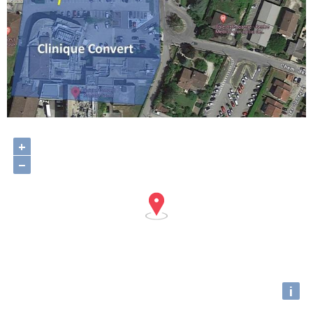
+
−
i