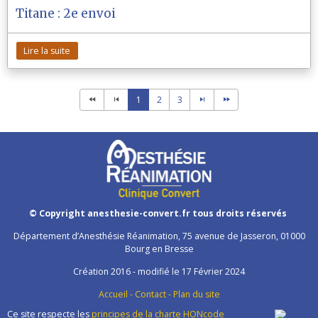
Titane : 2e envoi
Lire la suite
1
2
3
© Copyright anesthesie-convert.fr tous droits réservés
Département d’Anesthésie Réanimation, 75 avenue de Jasseron, 01000
Bourg en Bresse
Création 2016 - modifié le 17 Février 2024
Accueil
-
Contact
-
Plan du site
Ce site respecte les
principes de la charte HONcode